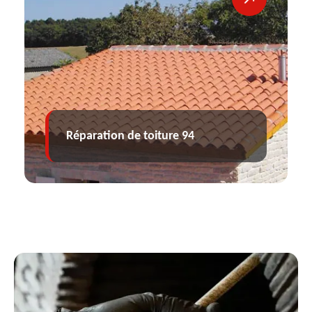
ion de toiture 94
Travaux de z